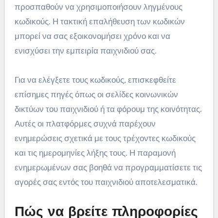
προσπαθούν να χρησιμοποιήσουν ληγμένους
κωδικούς. Η τακτική επαλήθευση των κωδικών
μπορεί να σας εξοικονομήσει χρόνο και να
ενισχύσει την εμπειρία παιχνιδιού σας.
Για να ελέγξετε τους κωδικούς, επισκεφθείτε
επίσημες πηγές όπως οι σελίδες κοινωνικών
δικτύων του παιχνιδιού ή τα φόρουμ της κοινότητας.
Αυτές οι πλατφόρμες συχνά παρέχουν
ενημερώσεις σχετικά με τους τρέχοντες κωδικούς
και τις ημερομηνίες λήξης τους. Η παραμονή
ενημερωμένων σας βοηθά να προγραμματίσετε τις
αγορές σας εντός του παιχνιδιού αποτελεσματικά.
Πώς να βρείτε πληροφορίες