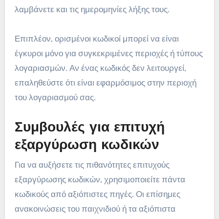
λαμβάνετε και τις ημερομηνίες λήξης τους.
Επιπλέον, ορισμένοι κωδικοί μπορεί να είναι
έγκυροι μόνο για συγκεκριμένες περιοχές ή τύπους
λογαριασμών. Αν ένας κωδικός δεν λειτουργεί,
επαληθεύστε ότι είναι εφαρμόσιμος στην περιοχή
του λογαριασμού σας.
Συμβουλές για επιτυχή
εξαργύρωση κωδικών
Για να αυξήσετε τις πιθανότητες επιτυχούς
εξαργύρωσης κωδικών, χρησιμοποιείτε πάντα
κωδικούς από αξιόπιστες πηγές. Οι επίσημες
ανακοινώσεις του παιχνιδιού ή τα αξιόπιστα