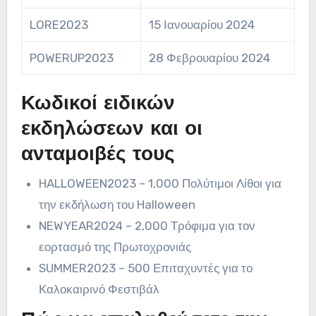
LORE2023
15 Ιανουαρίου 2024
POWERUP2023
28 Φεβρουαρίου 2024
Κωδικοί ειδικών
εκδηλώσεων και οι
ανταμοιβές τους
HALLOWEEN2023 – 1,000 Πολύτιμοι Λίθοι για
την εκδήλωση του Halloween
NEWYEAR2024 – 2,000 Τρόφιμα για τον
εορτασμό της Πρωτοχρονιάς
SUMMER2023 – 500 Επιταχυντές για το
Καλοκαιρινό Φεστιβάλ