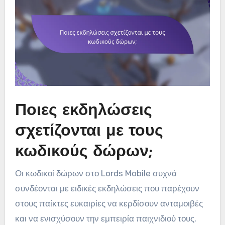
Ποιες εκδηλώσεις
σχετίζονται με τους
κωδικούς δώρων;
Οι κωδικοί δώρων στο Lords Mobile συχνά
συνδέονται με ειδικές εκδηλώσεις που παρέχουν
στους παίκτες ευκαιρίες να κερδίσουν ανταμοιβές
και να ενισχύσουν την εμπειρία παιχνιδιού τους.