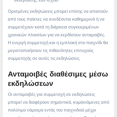
Ορισμένες εκδηλώσεις μπορεί επίσης να απαιτούν
από τους παίκτες να συνδέονται καθημερινά ή να
συμμετέχουν κατά τη διάρκεια συγκεκριμένων
χρονικών πλαισίων για να κερδίσουν ανταμοιβές.
Η ενεργή συμμετοχή και η εμπλοκή στο παιχνίδι θα
μεγιστοποιήσουν τις πιθανότητες επιτυχούς
συμμετοχής σε αυτές τις εκδηλώσεις.
Ανταμοιβές διαθέσιμες μέσω
εκδηλώσεων
Οι ανταμοιβές για συμμετοχή σε εκδηλώσεις
μπορεί να διαφέρουν σημαντικά, κυμαινόμενες από
πολύτιμο νόμισμα εντός του παιχνιδιού μέχρι