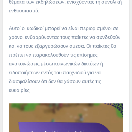
θέματα των εκδηλώσεων, ενισχύοντας τη συνολική
ενθουσιασμό.
Αυτοί οι κωδικοί μπορεί να είναι περιορισμένοι σε
χρόνο, ενθαρρύνοντας τους παίκτες να συνδεθούν
και να τους εξαργυρώσουν άμεσα. Οι παίκτες θα
πρέπει να παρακολουθούν τις επίσημες
ανακοινώσεις μέσω κοινωνικών δικτύων ή
ειδοποιήσεων εντός του παιχνιδιού για να
διασφαλίσουν ότι δεν θα χάσουν αυτές τις
ευκαιρίες.