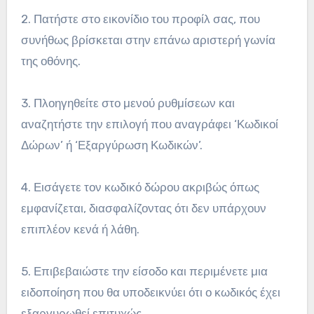
2. Πατήστε στο εικονίδιο του προφίλ σας, που
συνήθως βρίσκεται στην επάνω αριστερή γωνία
της οθόνης.
3. Πλοηγηθείτε στο μενού ρυθμίσεων και
αναζητήστε την επιλογή που αναγράφει ‘Κωδικοί
Δώρων’ ή ‘Εξαργύρωση Κωδικών’.
4. Εισάγετε τον κωδικό δώρου ακριβώς όπως
εμφανίζεται, διασφαλίζοντας ότι δεν υπάρχουν
επιπλέον κενά ή λάθη.
5. Επιβεβαιώστε την είσοδο και περιμένετε μια
ειδοποίηση που θα υποδεικνύει ότι ο κωδικός έχει
εξαργυρωθεί επιτυχώς.