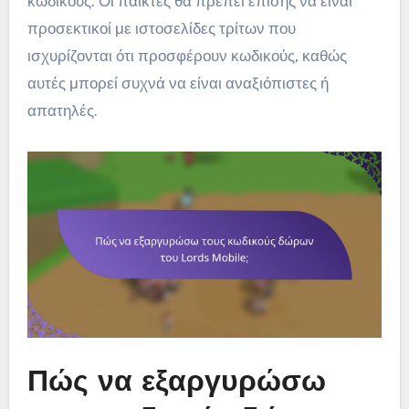
κωδικούς. Οι παίκτες θα πρέπει επίσης να είναι
προσεκτικοί με ιστοσελίδες τρίτων που
ισχυρίζονται ότι προσφέρουν κωδικούς, καθώς
αυτές μπορεί συχνά να είναι αναξιόπιστες ή
απατηλές.
Πώς να εξαργυρώσω