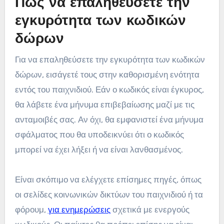
Πώς να επαληθεύσετε την
εγκυρότητα των κωδικών
δώρων
Για να επαληθεύσετε την εγκυρότητα των κωδικών
δώρων, εισάγετέ τους στην καθορισμένη ενότητα
εντός του παιχνιδιού. Εάν ο κωδικός είναι έγκυρος,
θα λάβετε ένα μήνυμα επιβεβαίωσης μαζί με τις
ανταμοιβές σας. Αν όχι, θα εμφανιστεί ένα μήνυμα
σφάλματος που θα υποδεικνύει ότι ο κωδικός
μπορεί να έχει λήξει ή να είναι λανθασμένος.
Είναι σκόπιμο να ελέγχετε επίσημες πηγές, όπως
οι σελίδες κοινωνικών δικτύων του παιχνιδιού ή τα
φόρουμ,
για ενημερώσεις
σχετικά με ενεργούς