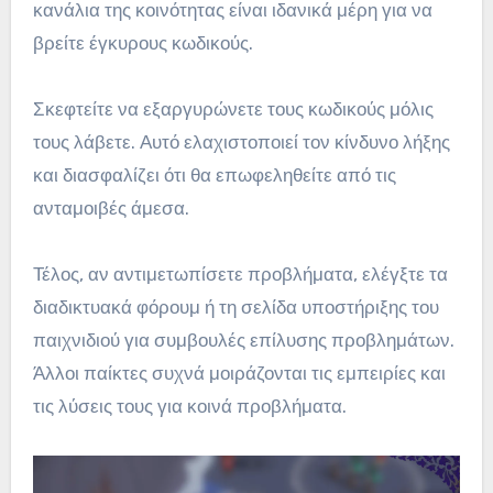
κανάλια της κοινότητας είναι ιδανικά μέρη για να
βρείτε έγκυρους κωδικούς.
Σκεφτείτε να εξαργυρώνετε τους κωδικούς μόλις
τους λάβετε. Αυτό ελαχιστοποιεί τον κίνδυνο λήξης
και διασφαλίζει ότι θα επωφεληθείτε από τις
ανταμοιβές άμεσα.
Τέλος, αν αντιμετωπίσετε προβλήματα, ελέγξτε τα
διαδικτυακά φόρουμ ή τη σελίδα υποστήριξης του
παιχνιδιού για συμβουλές επίλυσης προβλημάτων.
Άλλοι παίκτες συχνά μοιράζονται τις εμπειρίες και
τις λύσεις τους για κοινά προβλήματα.