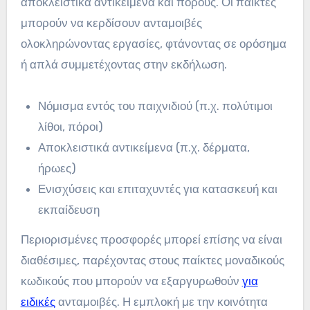
αποκλειστικά αντικείμενα και πόρους. Οι παίκτες
μπορούν να κερδίσουν ανταμοιβές
ολοκληρώνοντας εργασίες, φτάνοντας σε ορόσημα
ή απλά συμμετέχοντας στην εκδήλωση.
Νόμισμα εντός του παιχνιδιού (π.χ. πολύτιμοι
λίθοι, πόροι)
Αποκλειστικά αντικείμενα (π.χ. δέρματα,
ήρωες)
Ενισχύσεις και επιταχυντές για κατασκευή και
εκπαίδευση
Περιορισμένες προσφορές μπορεί επίσης να είναι
διαθέσιμες, παρέχοντας στους παίκτες μοναδικούς
κωδικούς που μπορούν να εξαργυρωθούν
για
ειδικές
ανταμοιβές. Η εμπλοκή με την κοινότητα