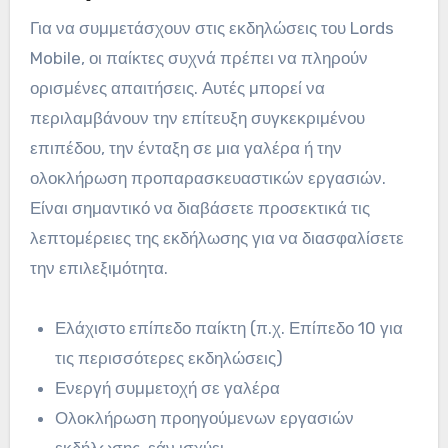
Για να συμμετάσχουν στις εκδηλώσεις του Lords
Mobile, οι παίκτες συχνά πρέπει να πληρούν
ορισμένες απαιτήσεις. Αυτές μπορεί να
περιλαμβάνουν την επίτευξη συγκεκριμένου
επιπέδου, την ένταξη σε μια γαλέρα ή την
ολοκλήρωση προπαρασκευαστικών εργασιών.
Είναι σημαντικό να διαβάσετε προσεκτικά τις
λεπτομέρειες της εκδήλωσης για να διασφαλίσετε
την επιλεξιμότητα.
Ελάχιστο επίπεδο παίκτη (π.χ. Επίπεδο 10 για
τις περισσότερες εκδηλώσεις)
Ενεργή συμμετοχή σε γαλέρα
Ολοκλήρωση προηγούμενων εργασιών
εκδήλωσης, εάν ισχύει