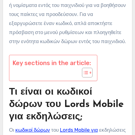
ή νομίσματα εντός του παιχνιδιού για να βοηθήσουν
τους παίκτες να προοδεύσουν. Για να
εξαργυρώσετε έναν κωδικό, απλά αποκτήστε
πρόσβαση στο μενού ρυθμίσεων και πλοηγηθείτε
στην ενότητα κωδικών δώρων εντός του παιχνιδιού.
Key sections in the article:
Τι είναι οι κωδικοί
δώρων του Lords Mobile
για εκδηλώσεις;
Οι
κωδικοί δώρων
του
Lords Mobile για
εκδηλώσεις